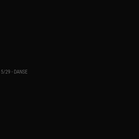
5/29 - DANSE
Ajouter un commenta
Email
Nom