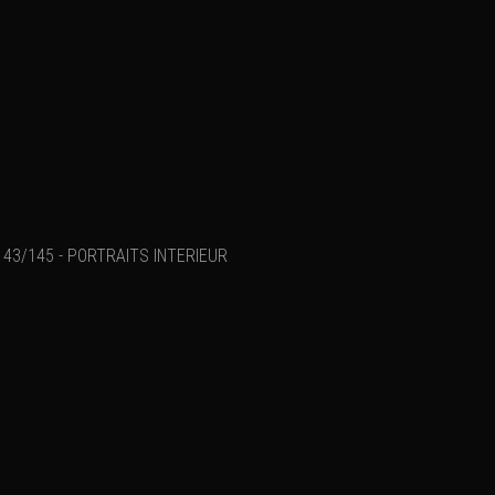
43/145 - PORTRAITS INTERIEUR
Ajouter un commenta
Email
Nom