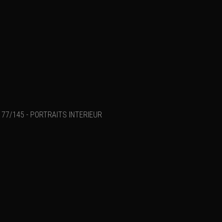
77/145 - PORTRAITS INTERIEUR
Ajouter un commenta
Email
Nom