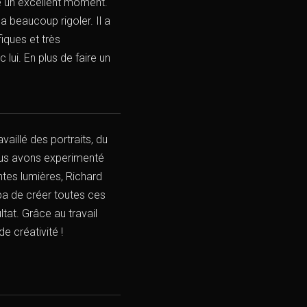
sé un excellent moment.
a beaucoup rigoler. Il a
fiques et très
lui. En plus de faire un
aillé des portraits, du
ous avons experimenté
ntes lumières, Richard
ympa de créer toutes ces
ltat. Grâce au travail
e créativité !