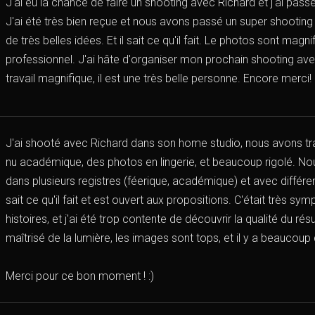
J'ai eu la chance de faire un shooting avec Richard et j'ai pas
J'ai été très bien reçue et nous avons passé un super shooting 
de très belles idées. Et il sait ce qu'il fait. Le photos sont magni
professionnel. J'ai hâte d'organiser mon prochain shooting avec 
travail magnifique, il est une très belle personne. Encore merci!
J'ai shooté avec Richard dans son home studio, nous avons trav
nu académique, des photos en lingerie, et beaucoup rigolé. N
dans plusieurs registres (féerique, académique) et avec différe
sait ce qu'il fait et est ouvert aux propositions. C'était très s
histoires, et j'ai été trop contente de découvrir la qualité du résu
maîtrisé de la lumière, les images sont tops, et il y a beaucoup d
Merci pour ce bon moment ! :)