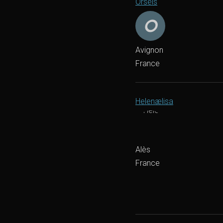
Orséis
Avignon
France
Helenælisa
Alès
France