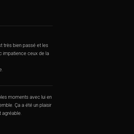
t très bien passé et les
c impatience ceux de la
e.
éables moments avec lui en
ble. Ça a été un plaisir
t agréable.